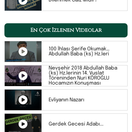
Dilenmek Caiz Midir?
En Çok İzlenen Videolar
100 İhlası Şerife Okumak…
Abdullah Baba (ks) Hz.leri
Nevşehir 2018 Abdullah Baba
(ks) Hz.lerinin 14. Vuslat
Töreninden Nuri KÖROĞLU
Hocamızın Konuşması
Evliyanın Nazarı
Gerdek Gecesi Adabı...