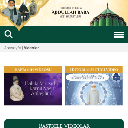
Anasayfa
|
Videolar
HAFTANIN VİDEOSU
EDİTÖRÜN SEÇTİĞİ VİDEO
Rastgele Videolar