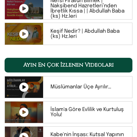
Nefsi Firavun Bilmek |
Nakşibend Hazretleri’nden
İbretlik Kıssa | | Abdullah Baba
(ks) Hz.leri
Keşif Nedir? | Abdullah Baba
(ks) Hz.leri
Ayın En Çok İzlenen Videoları
Müslümanlar Üçe Ayrılır…
İslam'a Göre Evlilik ve Kurtuluş
Yolu!
Kabe'nin İnşası: Kutsal Yapının