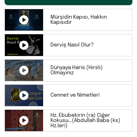
Mürşidin Kapısı, Hakkın
Kapısıdır
Derviş Nasıl Olur?
Dünyaya Haris (Hırslı)
Olmayınız
Cennet ve Nimetleri
Hz. Ebubekirin (ra) Ciğer
Kokusu…(Abdullah Baba (ks)
Hz.leri)