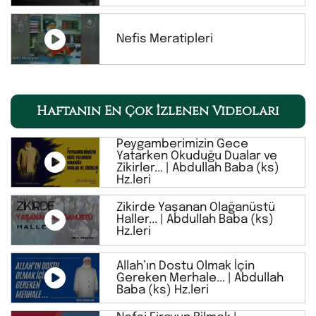
Nefis Meratipleri
Haftanın En Çok İzlenen Videoları
Peygamberimizin Gece
Yatarken Okuduğu Dualar ve
Zikirler... | Abdullah Baba (ks)
Hz.leri
Zikirde Yaşanan Olağanüstü
Haller... | Abdullah Baba (ks)
Hz.leri
Allah’ın Dostu Olmak İçin
Gereken Merhale... | Abdullah
Baba (ks) Hz.leri