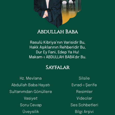
Abdullah Baba
Rasulü Kibriya’nın Varisidir Bu,
Hakk Aşıklarının Rehberidir Bu,
Dur Ey Fani, Edep Ya Hu!
Makam-ı ABDULLAH BABA’dır Bu.
Sayfalar
Hz. Mevlana
Silsile
Abdullah Baba Hayatı
Evrad-ı Şerife
Sultanımdan Gönüllere
Resimler
Vasiyet
Videolar
Soru Cevap
Ses Sohbetleri
Üveysilik
Bilgi Arşivi