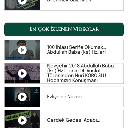
Dilenmek Caiz Midir?
En Çok İzlenen Videolar
100 İhlası Şerife Okumak…
Abdullah Baba (ks) Hz.leri
Nevşehir 2018 Abdullah Baba
(ks) Hz.lerinin 14. Vuslat
Töreninden Nuri KÖROĞLU
Hocamızın Konuşması
Evliyanın Nazarı
Gerdek Gecesi Adabı...