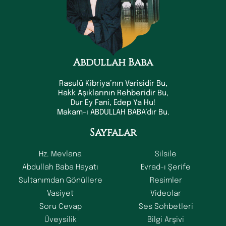
Abdullah Baba
Rasulü Kibriya’nın Varisidir Bu,
Hakk Aşıklarının Rehberidir Bu,
Dur Ey Fani, Edep Ya Hu!
Makam-ı ABDULLAH BABA’dır Bu.
Sayfalar
Hz. Mevlana
Silsile
Abdullah Baba Hayatı
Evrad-ı Şerife
Sultanımdan Gönüllere
Resimler
Vasiyet
Videolar
Soru Cevap
Ses Sohbetleri
Üveysilik
Bilgi Arşivi