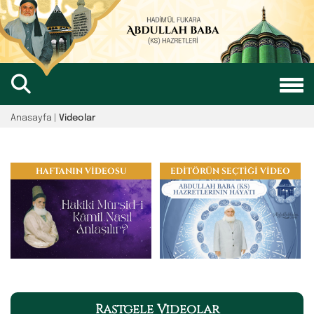
Anasayfa
|
Videolar
HAFTANIN VİDEOSU
EDİTÖRÜN SEÇTİĞİ VİDEO
Rastgele Videolar