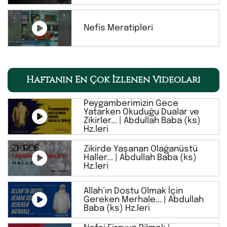
Nefis Meratipleri
Haftanın En Çok İzlenen Videoları
Peygamberimizin Gece
Yatarken Okuduğu Dualar ve
Zikirler... | Abdullah Baba (ks)
Hz.leri
Zikirde Yaşanan Olağanüstü
Haller... | Abdullah Baba (ks)
Hz.leri
Allah’ın Dostu Olmak İçin
Gereken Merhale... | Abdullah
Baba (ks) Hz.leri