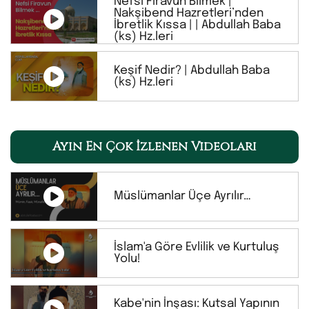
Nefsi Firavun Bilmek |
Nakşibend Hazretleri’nden
İbretlik Kıssa | | Abdullah Baba
(ks) Hz.leri
Keşif Nedir? | Abdullah Baba
(ks) Hz.leri
Ayın En Çok İzlenen Videoları
Müslümanlar Üçe Ayrılır…
İslam'a Göre Evlilik ve Kurtuluş
Yolu!
Kabe'nin İnşası: Kutsal Yapının