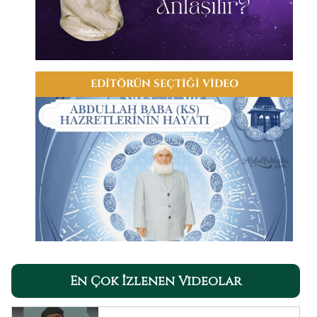
EDİTÖRÜN SEÇTİĞİ VİDEO
En Çok İzlenen Videolar