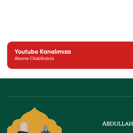
Youtube Kanalımıza
Abone Olablirsiniz
Abdullah