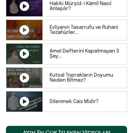
Hakiki Mürşid-i Kâmil Nasıl
Anlaşılır?
Evliyanın Tasarrufu ve Ruhani
Tezahürler...
Amel Defterini Kapatmayan 3
Şey...
Kutsal Toprakların Doyumu
Neden Bitmez?
Dilenmek Caiz Midir?
Ayın En Çok İzlenen Videoları