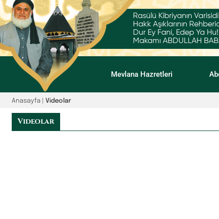
Rasülü Kibriyanın Varisidi
Hakk Aşıklarının Rehberid
Dur Ey Fani, Edep Ya Hu!
Makamı ABDULLAH BABA'
Mevlana Hazretleri
Ab
Anasayfa
|
Videolar
Videolar