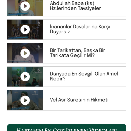
Abdullah Baba (ks)
Hz.lerinden Tavsiyeler
İnananlar Davalarına Karşı
Duyarsız
Bir Tarikattan, Başka Bir
Tarikata Geçilir Mi?
Dünyada En Sevgili Olan Amel
Nedir?
Vel Asr Suresinin Hikmeti
Haftanın En Çok İzlenen Videoları