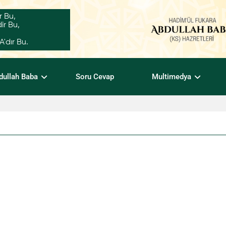
r Bu,
ir Bu,
dır Bu.
dullah Baba
Soru Cevap
Multimedya