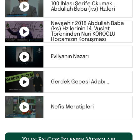
100 İhlası Şerife Okumak…
Abdullah Baba (ks) Hz.leri
Nevşehir 2018 Abdullah Baba
(ks) Hz.lerinin 14. Vuslat
Töreninden Nuri KÖROĞLU
Hocamızın Konuşması
Evliyanın Nazarı
Gerdek Gecesi Adabı...
Nefis Meratipleri
Yılın En Çok İzlenen Videoları