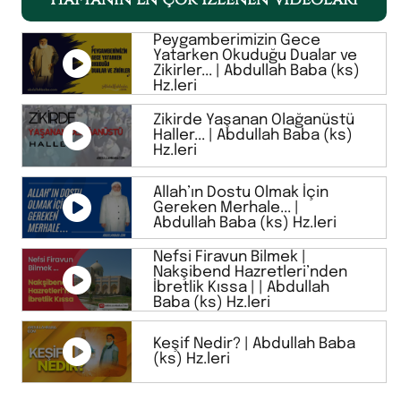
Peygamberimizin Gece
Yatarken Okuduğu Dualar ve
Zikirler... | Abdullah Baba (ks)
Hz.leri
Zikirde Yaşanan Olağanüstü
Haller... | Abdullah Baba (ks)
Hz.leri
Allah’ın Dostu Olmak İçin
Gereken Merhale... |
Abdullah Baba (ks) Hz.leri
Nefsi Firavun Bilmek |
Nakşibend Hazretleri’nden
İbretlik Kıssa | | Abdullah
Baba (ks) Hz.leri
Keşif Nedir? | Abdullah Baba
(ks) Hz.leri