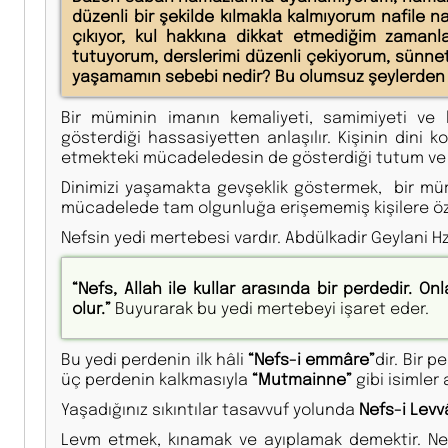
düzenli bir şekilde kılmakla kalmıyorum nafile 
çıkıyor, kul hakkına dikkat etmediğim zamanla
tutuyorum, derslerimi düzenli çekiyorum, sünnet
yaşamamın sebebi nedir? Bu olumsuz şeylerden 
Bir müminin imanın kemaliyeti, samimiyeti ve k
gösterdiği hassasiyetten anlaşılır. Kişinin dini 
etmekteki mücadeledesin de gösterdiği tutum ve da
Dinimizi yaşamakta gevşeklik göstermek, bir mür
mücadelede tam olgunluğa erişememiş kişilere özgü 
Nefsin yedi mertebesi vardır. Abdülkadir Geylani Hz.
“Nefs, Allah ile kullar arasında bir perdedir. O
olur.”
Buyurarak bu yedi mertebeyi işaret eder.
Bu yedi perdenin ilk hâli
“Nefs-i emmâre”
dir. Bir 
üç perdenin kalkmasıyla
“Mutmainne”
gibi isimler
Yaşadığınız sıkıntılar tasavvuf yolunda
Nefs-i Lev
Levm etmek, kınamak ve ayıplamak demektir. Nefs