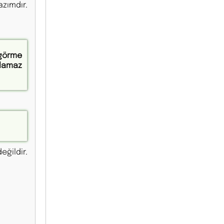
zımdır.
 görme
rlamaz
eğildir.