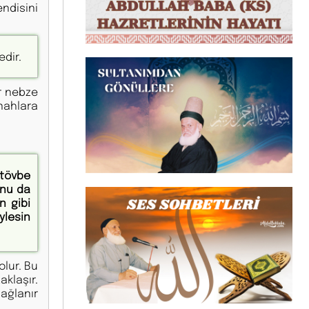
ndisini
dir.
ir nebze
nahlara
 tövbe
unu da
n gibi
ylesin
olur. Bu
klaşır.
bağlanır