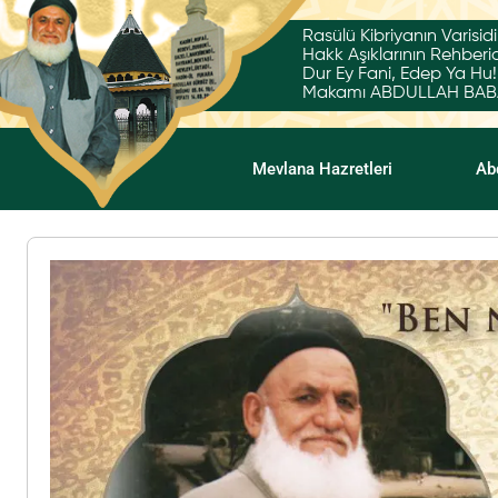
Rasülü Kibriyanın Varisidi
Hakk Aşıklarının Rehberid
Dur Ey Fani, Edep Ya Hu!
Makamı ABDULLAH BABA'
Mevlana Hazretleri
Ab