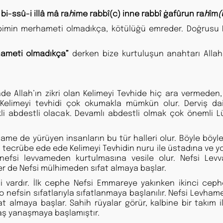
i-ssû-i illâ mâ ra
h
ime rabbî(c) inne rabbî ġafûrun ra
h
îm
(
bimin merhameti olmadıkça, kötülüğü emreder. Doğrusu
ameti olmadıkça”
derken bize kurtuluşun anahtarı Allaha
de Allah’ın zikri olan Kelimeyi Tevhide hiç ara vermeden,
Kelimeyi tevhidi çok okumakla mümkün olur. Derviş dai
i abdestli olacak. Devamlı abdestli olmak çok önemli 
e de yürüyen insanların bu tür halleri olur. Böyle böyle
 tecrübe ede ede Kelimeyi Tevhidin nuru ile üstadına ve y
i nefsi levvameden kurtulmasına vesile olur. Nefsi Lev
er de Nefsi mülhimeden sıfat almaya başlar.
vardır. İlk cephe Nefsi Emmareye yakınken ikinci ceph
nefsin sıfatlarıyla sıfatlanmaya başlanılır. Nefsi Levham
t almaya başlar. Sahih rüyalar görür, kalbine bir takım i
vaş yanaşmaya başlamıştır.