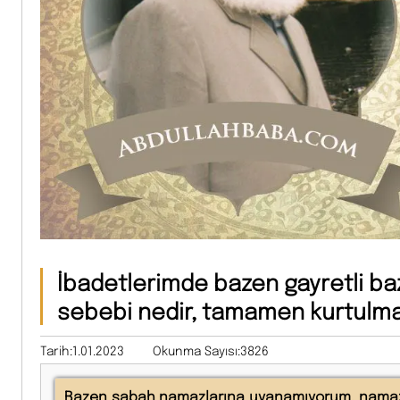
İbadetlerimde bazen gayretli b
sebebi nedir, tamamen kurtulma
Tarih:1.01.2023
Okunma Sayısı:3826
Bazen sabah namazlarına uyanamıyorum, namaz k