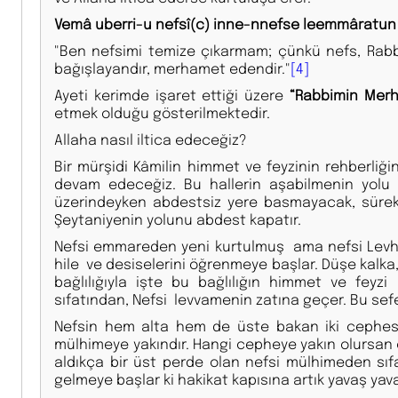
Vemâ uberri-u nefsî(c) inne-nnefse leemmâratun b
"Ben nefsimi temize çıkarmam; çünkü nefs, Rab
bağışlayandır, merhamet edendir."
[4]
Ayeti kerimde işaret ettiği üzere
“Rabbimin Merh
etmek olduğu gösterilmektedir.
Allaha nasıl iltica edeceğiz?
Bir mürşidi Kâmilin himmet ve feyzinin rehberliğin
devam edeceğiz. Bu hallerin aşabilmenin yolu 
üzerindeyken abdestsiz yere basmayacak, sürekl
Şeytaniyenin yolunu abdest kapatır.
Nefsi emmareden yeni kurtulmuş ama nefsi Levham
hile ve desiselerini öğrenmeye başlar. Düşe kalka,
bağlılığıyla işte bu bağlılığın himmet ve feyz
sıfatından, Nefsi levvamenin zatına geçer. Bu sef
Nefsin hem alta hem de üste bakan iki cephesi 
mülhimeye yakındır. Hangi cepheye yakın olursan o 
aldıkça bir üst perde olan nefsi mülhimeden sıfa
gelmeye başlar ki hakikat kapısına artık yavaş ya