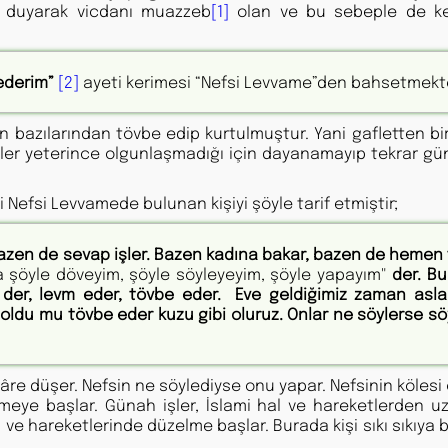
ık duyarak vicdanı muazzeb
[1]
olan ve bu sebeple de ke
ederim”
[2]
ayeti kerimesi “Nefsi Levvame”den bahsetmekte
in bazılarından tövbe edip kurtulmuştur. Yani gafletten b
isler yeterince olgunlaşmadığı için dayanamayıp tekrar gü
Nefsi Levvamede bulunan kişiyi şöyle tarif etmiştir;
azen de sevap işler. Bazen kadına bakar, bazen de hemen
 şöyle döveyim, şöyle söyleyeyim, şöyle yapayım"
der. B
m der, levm eder, tövbe eder. Eve geldiğimiz zaman asla
e oldu mu tövbe eder kuzu gibi oluruz. Onlar ne söylerse sö
e düşer. Nefsin ne söylediyse onu yapar. Nefsinin kölesi 
ye başlar. Günah işler, İslami hal ve hareketlerden uza
ve hareketlerinde düzelme başlar. Burada kişi sıkı sıkıya 