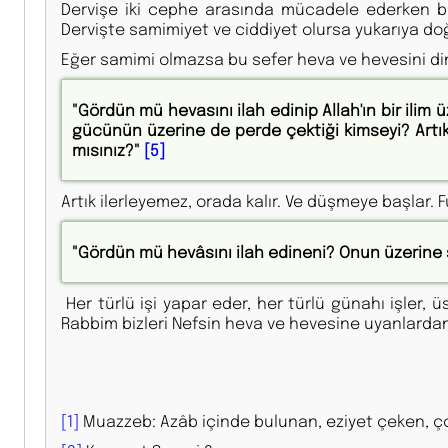
Dervişe iki cephe arasında mücadele ederken bi
Dervişte samimiyet ve ciddiyet olursa yukarıya doğ
Eğer samimi olmazsa bu sefer heva ve hevesini d
"Gördün mü hevasını ilah edinip Allah'ın bir ilim
gücünün üzerine de perde çektiği kimseyi? Artık
mısınız?"
[5]
Artık ilerleyemez, orada kalır. Ve düşmeye başlar.
"Gördün mü hevâsını ilah edineni? Onun üzerine 
Her türlü işi yapar eder, her türlü günahı işler
Rabbim bizleri Nefsin heva ve hevesine uyanlarda
[1]
Muazzeb: Azâb içinde bulunan, eziyet çeken, ço