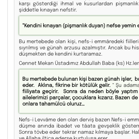
karşı gösterdiği ihmal ve kusurlardan pişmanl
şiddetle kınayan nefstir.
“Kendini kınayan (pişmanlık duyan) nefse yemin 
Bu mertebede olan kişi, nefs-i emmâredeki fiiller
sıyrılmış ve günah arzusu azalmıştır. Ancak bu h
düşmekten de kendini kurtaramaz.
Cennet Mekan Üstadımız Abdullah Baba (ks) Hz.leri 
Bu mertebede bulunan kişi bazen günah işler, b
eder. Aklına, fikrine bir kötülük gelir.
“ Şu adama
fiiliyata geçirir. Sonra da neden böyle yaptı
ailelerimizi parçalar, çocuklara kızarız. Bazen d
onlara tahamülcü oluruz…
Nefs-i Levvâme den olan derviş bazen Nefs-i emmâr
düşme anında ibadet ve tâata gevşeklik gösterme
Sonra tövbe eder tekrar namaz kılmaya başlar. Hal 
ve Allaha iltica ederse kurtuluşa erer.