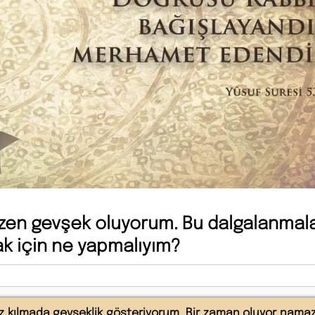
azen gevşek oluyorum. Bu dalgalanmala
k için ne yapmalıyım?
ılmada gevşeklik gösteriyorum. Bir zaman oluyor namaz