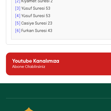
[2]
Kıyamet Suresi 2
[3]
Yûsuf Suresi 53
[4]
Yûsuf Suresi 53
[5]
Casiye Suresi 23
[6]
Furkan Suresi 43
Youtube Kanalımıza
Abone Olablirsiniz