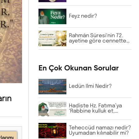
Hacı Bektaş-ı Velî ve
Hacı Bayram-ı Velî gibi
büyük zatların isimlerine
Feyz nedir?
günlük virdde neden
İhlâs ve Fâtiha
okunmaktadır?
Rahmân Sûresi'nin 72.
ayetine göre cennette
kadınlar Rasulullah (sav)
Efendimizi
görebilecekler mi?
En Çok Okunan Sorular
Ledün İlmi Nedir?
rın
Hadiste Hz. Fatıma’ya
‘Rabbine kulluk et,
başkasına güvenme’
buyrulmuştur.
Günümüzde bazı
Teheccüd namazı nedir?
tarikatlarda dervişler
Uyumadan kılınabilir mi?
larımı
şeyhlerini her şartta