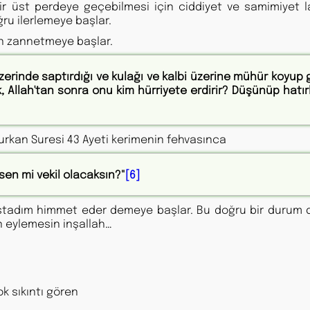
r üst perdeye geçebilmesi için ciddiyet ve samimiyet la
ru ilerlemeye başlar.
in zannetmeye başlar.
 üzerinde saptırdığı ve kulağı ve kalbi üzerine mühür koyup
, Allah'tan sonra onu kim hürriyete erdirir? Düşünüp hatı
 Furkan Suresi 43 Ayeti kerimenin fehvasınca
sen mi vekil olacaksın?"
[6]
, üstadım himmet eder demeye başlar. Bu doğru bir durum d
n eylemesin inşallah…
k sıkıntı gören