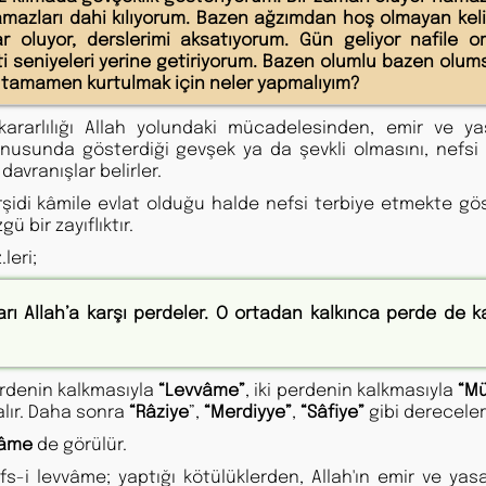
namazları dahi kılıyorum. Bazen ağzımdan hoş olmayan kel
r oluyor, derslerimi aksatıyorum. Gün geliyor nafile or
i seniyeleri yerine getiriyorum. Bazen olumlu bazen olum
tamamen kurtulmak için neler yapmalıyım?
ararlılığı Allah yolundaki mücadelesinden, emir ve ya
konusunda gösterdiği gevşek ya da şevkli olmasını, nefsi 
vranışlar belirler.
şidi kâmile evlat olduğu halde nefsi terbiye etmekte gös
bir zayıflıktır.
leri;
nları Allah’a karşı perdeler. O ortadan kalkınca perde de k
perdenin kalkmasıyla
“Levvâme”
, iki perdenin kalkmasıyla
“Mü
 alır. Daha sonra
“Râziye
”,
“Merdiyye”
,
“Sâfiye”
gibi dereceler 
vâme
de görülür.
-i levvâme; yaptığı kötülüklerden, Allah'ın emir ve yasa