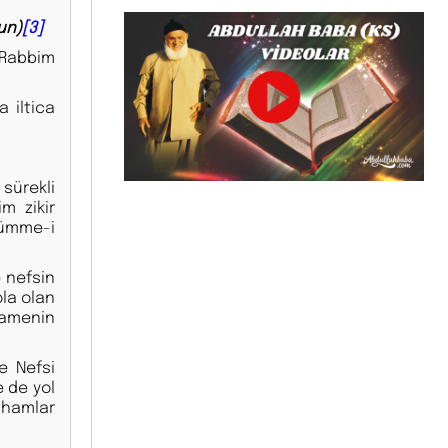
un)
[3]
 Rabbim
 iltica
 sürekli
m zikir
Lümme-i
 nefsin
ola olan
vamenin
e Nefsi
e de yol
lhamlar