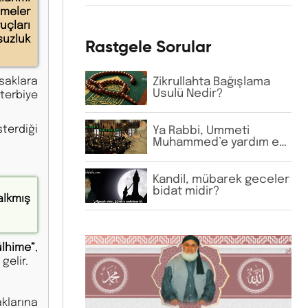
şefaatçi kabul
imeler
etmektedir. Bu anlayış
uçları
doğru mudur?
suzluk
Rastgele Sorular
saklara
Zikrullahta Bağışlama
terbiye
Usulü Nedir?
terdiği
Ya Rabbi, Ümmeti
Muhammed’e yardım et”
diye dua ettiğimizde
kimler bu zümreye
dâhildir, böyle dua
Kandil, mübarek geceler
etmenin sakıncası var
bidat midir?
alkmış
mı?
lhime”
,
gelir.
klarına