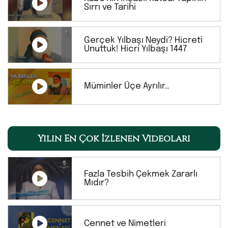
Sırrı ve Tarihi
Gerçek Yılbaşı Neydi? Hicreti
Unuttuk! Hicri Yılbaşı 1447
Müminler Üçe Ayrılır..
Yılın En Çok İzlenen Videoları
Fazla Tesbih Çekmek Zararlı
Mıdır?
Cennet ve Nimetleri