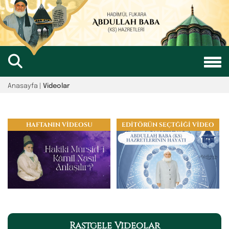
Anasayfa |
Videolar
HAFTANIN VİDEOSU
EDİTÖRÜN SEÇTĞİĞİ VİDEO
Rastgele Videolar