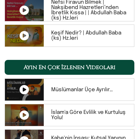
Nefsi Firavun Bilmek |
Nakşibend Hazretleri’nden
İbretlik Kıssa | | Abdullah Baba
(ks) Hz.leri
Keşif Nedir? | Abdullah Baba
(ks) Hz.leri
Ayın En Çok İzlenen Videoları
Müslümanlar Üçe Ayrılır…
İslam'a Göre Evlilik ve Kurtuluş
Yolu!
Kabe'nin İnşası: Kutsal Yapının