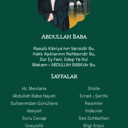
Abdullah Baba
Rasulü Kibriya’nın Varisidir Bu,
Hakk Aşıklarının Rehberidir Bu,
Dur Ey Fani, Edep Ya Hu!
Makam-ı ABDULLAH BABA’dır Bu.
Sayfalar
Hz. Mevlana
Silsile
Abdullah Baba Hayatı
Evrad-ı Şerife
Sultanımdan Gönüllere
Resimler
Vasiyet
Videolar
Soru Cevap
Ses Sohbetleri
Üveysilik
Bilgi Arşivi