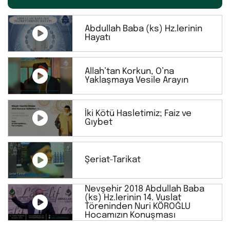
Abdullah Baba (ks) Hz.lerinin
Hayatı
Allah’tan Korkun, O’na
Yaklaşmaya Vesile Arayın
İki Kötü Hasletimiz; Faiz ve
Gıybet
Şeriat-Tarikat
Nevşehir 2018 Abdullah Baba
(ks) Hz.lerinin 14. Vuslat
Töreninden Nuri KÖROĞLU
Hocamızın Konuşması