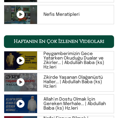
Nefis Meratipleri
Haftanın En Çok İzlenen Videoları
Peygamberimizin Gece
Yatarken Okuduğu Dualar ve
Zikirler... | Abdullah Baba (ks)
Hz.leri
Zikirde Yaşanan Olağanüstü
Haller... | Abdullah Baba (ks)
Hz.leri
Allah’ın Dostu Olmak İçin
Gereken Merhale... | Abdullah
Baba (ks) Hz.leri