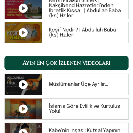
Nefsi Firavun Bilmek |
Nakşibend Hazretleri’nden
İbretlik Kıssa | | Abdullah Baba
(ks) Hz.leri
Keşif Nedir? | Abdullah Baba
(ks) Hz.leri
Ayın En Çok İzlenen Videoları
Müslümanlar Üçe Ayrılır…
İslam'a Göre Evlilik ve Kurtuluş
Yolu!
Kabe'nin İnşası: Kutsal Yapının