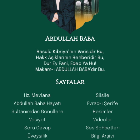
Abdullah Baba
Rasulü Kibriya’nın Varisidir Bu,
Hakk Aşıklarının Rehberidir Bu,
Dur Ey Fani, Edep Ya Hu!
Makam-ı ABDULLAH BABA’dır Bu.
Sayfalar
Hz. Mevlana
Silsile
Abdullah Baba Hayatı
Evrad-ı Şerife
Sultanımdan Gönüllere
Resimler
Vasiyet
Videolar
Soru Cevap
Ses Sohbetleri
Üveysilik
Bilgi Arşivi