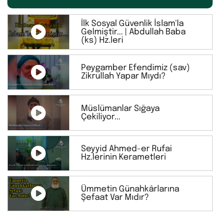
İlk Sosyal Güvenlik İslam'la
Gelmiştir... | Abdullah Baba
(ks) Hz.leri
Peygamber Efendimiz (sav)
Zikrullah Yapar Mıydı?
Müslümanlar Sığaya
Çekiliyor...
Seyyid Ahmed-er Rufai
Hz.lerinin Kerametleri
Ümmetin Günahkârlarına
Şefaat Var Mıdır?