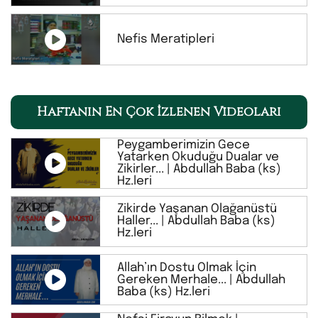
Nefis Meratipleri
Haftanın En Çok İzlenen Videoları
Peygamberimizin Gece
Yatarken Okuduğu Dualar ve
Zikirler... | Abdullah Baba (ks)
Hz.leri
Zikirde Yaşanan Olağanüstü
Haller... | Abdullah Baba (ks)
Hz.leri
Allah’ın Dostu Olmak İçin
Gereken Merhale... | Abdullah
Baba (ks) Hz.leri