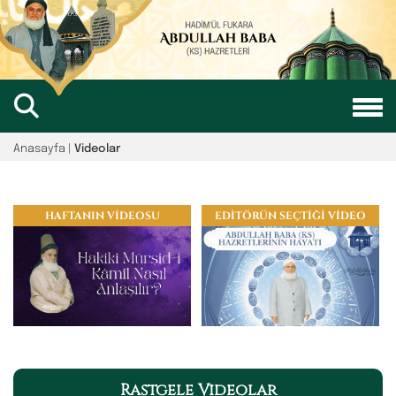
Anasayfa
|
Videolar
HAFTANIN VİDEOSU
EDİTÖRÜN SEÇTİĞİ VİDEO
Rastgele Videolar