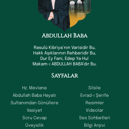
Abdullah Baba
Rasulü Kibriya’nın Varisidir Bu,
Hakk Aşıklarının Rehberidir Bu,
Dur Ey Fani, Edep Ya Hu!
Makam-ı ABDULLAH BABA’dır Bu.
Sayfalar
Hz. Mevlana
Silsile
Abdullah Baba Hayatı
Evrad-ı Şerife
Sultanımdan Gönüllere
Resimler
Vasiyet
Videolar
Soru Cevap
Ses Sohbetleri
Üveysilik
Bilgi Arşivi