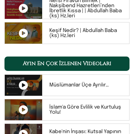
Nefsi Firavun Bilmek |
Nakşibend Hazretleri’nden
İbretlik Kıssa | | Abdullah Baba
(ks) Hz.leri
Keşif Nedir? | Abdullah Baba
(ks) Hz.leri
Ayın En Çok İzlenen Videoları
Müslümanlar Üçe Ayrılır…
İslam'a Göre Evlilik ve Kurtuluş
Yolu!
Kabe'nin İnşası: Kutsal Yapının