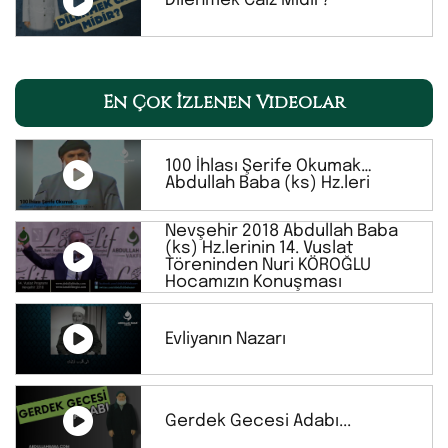
Dilenmek Caiz Midir?
En Çok İzlenen Videolar
100 İhlası Şerife Okumak…
Abdullah Baba (ks) Hz.leri
Nevşehir 2018 Abdullah Baba
(ks) Hz.lerinin 14. Vuslat
Töreninden Nuri KÖROĞLU
Hocamızın Konuşması
Evliyanın Nazarı
Gerdek Gecesi Adabı...