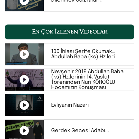
Dilenmek Caiz Midir?
En Çok İzlenen Videolar
100 İhlası Şerife Okumak…
Abdullah Baba (ks) Hz.leri
Nevşehir 2018 Abdullah Baba
(ks) Hz.lerinin 14. Vuslat
Töreninden Nuri KÖROĞLU
Hocamızın Konuşması
Evliyanın Nazarı
Gerdek Gecesi Adabı...