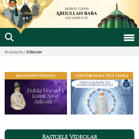
Anasayfa
|
Videolar
HAFTANIN VİDEOSU
EDİTÖRÜN SEÇTİĞİ VİDEO
Rastgele Videolar