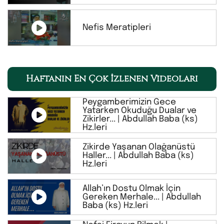
Nefis Meratipleri
Haftanın En Çok İzlenen Videoları
Peygamberimizin Gece
Yatarken Okuduğu Dualar ve
Zikirler... | Abdullah Baba (ks)
Hz.leri
Zikirde Yaşanan Olağanüstü
Haller... | Abdullah Baba (ks)
Hz.leri
Allah’ın Dostu Olmak İçin
Gereken Merhale... | Abdullah
Baba (ks) Hz.leri