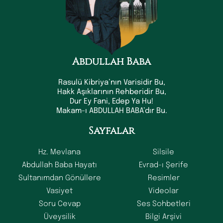
Abdullah Baba
Rasulü Kibriya’nın Varisidir Bu,
Hakk Aşıklarının Rehberidir Bu,
Dur Ey Fani, Edep Ya Hu!
Makam-ı ABDULLAH BABA’dır Bu.
Sayfalar
Hz. Mevlana
Silsile
Abdullah Baba Hayatı
Evrad-ı Şerife
Sultanımdan Gönüllere
Resimler
Vasiyet
Videolar
Soru Cevap
Ses Sohbetleri
Üveysilik
Bilgi Arşivi