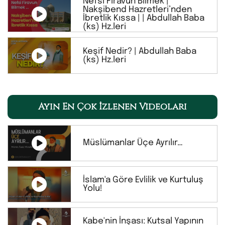
Nefsi Firavun Bilmek |
Nakşibend Hazretleri’nden
İbretlik Kıssa | | Abdullah Baba
(ks) Hz.leri
Keşif Nedir? | Abdullah Baba
(ks) Hz.leri
Ayın En Çok İzlenen Videoları
Müslümanlar Üçe Ayrılır…
İslam'a Göre Evlilik ve Kurtuluş
Yolu!
Kabe'nin İnşası: Kutsal Yapının