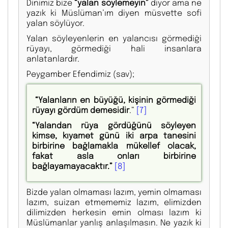
Dinimiz bize
“yalan söylemeyin”
diyor ama ne
yazık ki Müslüman’ım diyen müsvette sofi
yalan söylüyor.
Yalan söyleyenlerin en yalancısı görmediği
rüyayı, görmediği hali insanlara
anlatanlardır.
Peygamber Efendimiz (sav);
“Yalanların en büyüğü, kişinin görmediği
rüyayı gördüm demesidir
.”
[7]
“Yalandan rüya gördüğünü söyleyen
kimse, kıyamet günü iki arpa tanesini
birbirine bağlamakla mükellef olacak,
fakat asla onları birbirine
bağlayamayacaktır.”
[8]
Bizde yalan olmaması lazım, yemin olmaması
lazım, suizan etmememiz lazım, elimizden
dilimizden herkesin emin olması lazım ki
Müslümanlar yanlış anlaşılmasın. Ne yazık ki