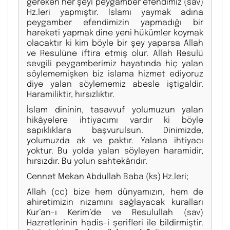
gereken her şeyi peygamber efendimiz (sav)
Hz.leri yapmıştır. İslamı yaymak adına
peygamber efendimizin yapmadığı bir
hareketi yapmak dine yeni hükümler koymak
olacaktır ki kim böyle bir şey yaparsa Allah
ve Resulüne iftira etmiş olur. Allah Resulü
sevgili peygamberimiz hayatında hiç yalan
söylememişken biz islama hizmet ediyoruz
diye yalan söylememiz abesle iştigaldir.
Haramiliktir, hırsızlıktır.
İslam dininin, tasavvuf yolumuzun yalan
hikâyelere ihtiyacımı vardır ki böyle
sapıklıklara başvurulsun. Dinimizde,
yolumuzda ak ve paktır. Yalana ihtiyacı
yoktur. Bu yolda yalan söyleyen haramidir,
hırsızdır. Bu yolun sahtekârıdır.
Cennet Mekan Abdullah Baba (ks) Hz.leri;
Allah (cc) bize hem dünyamızın, hem de
ahiretimizin nizamını sağlayacak kuralları
Kur’an-ı Kerim’de ve Resulullah (sav)
Hazretlerinin hadis-i şerifleri ile bildirmiştir.