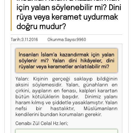
için yalan söylenebilir mi? Dini
rüya veya keramet uydurmak
doğru mudur?
Tarih:3.11.2016
Okunma Sayısı:9960
İnsanları İslam’a kazandırmak için yalan
söylenir mi? Yalan dini hikâyeler, dini
rüyalar veya kerametler anlatılabilir mi?
Yalan: Kişinin gerçeği saklayıp bildiğinin
aksini söylemesidir. Yalan, günahların en
çirkini, ayıpların en fenası, kalpleri karartan
bütün kötülüklerin başıdır. Dinimiz yalanı
haram kılmış ve şiddetle yasaklamıştır. Yalan
nefsi bir hastalıktır, Müslümanların
kendilerini bundan korumaları gerekir.
Cenabı Zül Celal Hz.leri;