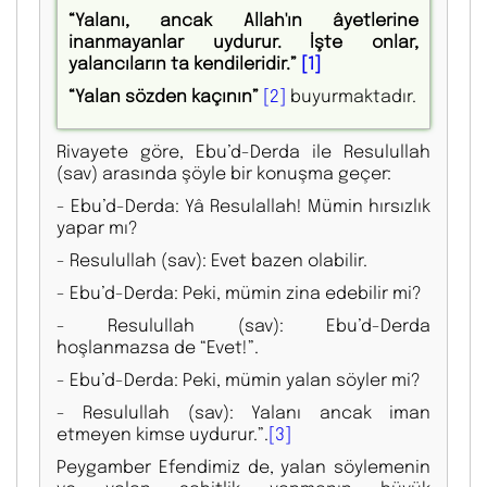
“Yalanı, ancak Allah'ın âyetlerine
inanmayanlar uydurur. İşte onlar,
yalancıların ta kendileridir.”
[1]
“Yalan sözden kaçının”
[2]
buyurmaktadır.
Rivayete göre, Ebu’d-Derda ile Resulullah
(sav) arasında şöyle bir konuşma geçer:
- Ebu’d-Derda: Yâ Resulallah! Mümin hırsızlık
yapar mı?
- Resulullah (sav): Evet bazen olabilir.
- Ebu’d-Derda: Peki, mümin zina edebilir mi?
- Resulullah (sav): Ebu’d-Derda
hoşlanmazsa de “Evet!”.
- Ebu’d-Derda: Peki, mümin yalan söyler mi?
- Resulullah (sav): Yalanı ancak iman
etmeyen kimse uydurur.”.
[3]
Peygamber Efendimiz de, yalan söylemenin