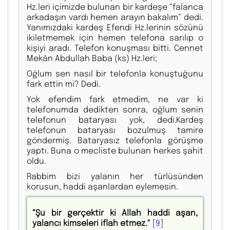
Hz.leri içimizde bulunan bir kardeşe “falanca
arkadaşın vardı hemen arayın bakalım” dedi.
Yanımızdaki kardeş Efendi Hz.lerinin sözünü
ikiletmemek için hemen telefona sarılıp o
kişiyi aradı. Telefon konuşması bitti. Cennet
Mekân Abdullah Baba (ks) Hz.leri;
Oğlum sen nasıl bir telefonla konuştuğunu
fark ettin mi? Dedi.
Yok efendim fark etmedim, ne var ki
telefonumda dedikten sonra, oğlum senin
telefonun bataryası yok, dedi.Kardeş
telefonun bataryası bozulmuş tamire
göndermiş. Bataryasız telefonla görüşme
yaptı. Buna o mecliste bulunan herkes şahit
oldu.
Rabbim bizi yalanın her türlüsünden
korusun, haddi aşanlardan eylemesin.
“Şu bir gerçektir ki Allah haddi aşan,
yalancı kimseleri iflah etmez."
[9]