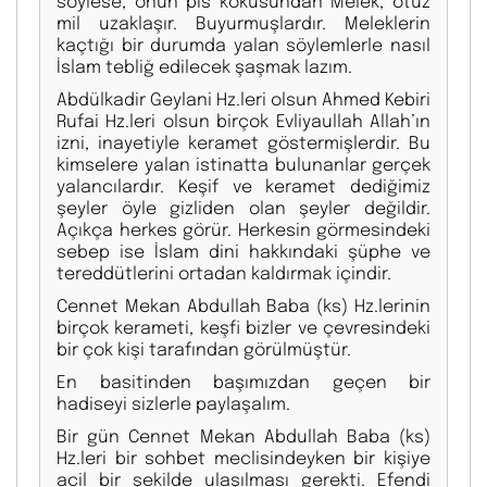
söylese, onun pis kokusundan Melek, otuz
mil uzaklaşır. Buyurmuşlardır. Meleklerin
kaçtığı bir durumda yalan söylemlerle nasıl
İslam tebliğ edilecek şaşmak lazım.
Abdülkadir Geylani Hz.leri olsun Ahmed Kebiri
Rufai Hz.leri olsun birçok Evliyaullah Allah’ın
izni, inayetiyle keramet göstermişlerdir. Bu
kimselere yalan istinatta bulunanlar gerçek
yalancılardır. Keşif ve keramet dediğimiz
şeyler öyle gizliden olan şeyler değildir.
Açıkça herkes görür. Herkesin görmesindeki
sebep ise İslam dini hakkındaki şüphe ve
tereddütlerini ortadan kaldırmak içindir.
Cennet Mekan Abdullah Baba (ks) Hz.lerinin
birçok kerameti, keşfi bizler ve çevresindeki
bir çok kişi tarafından görülmüştür.
En basitinden başımızdan geçen bir
hadiseyi sizlerle paylaşalım.
Bir gün Cennet Mekan Abdullah Baba (ks)
Hz.leri bir sohbet meclisindeyken bir kişiye
acil bir şekilde ulaşılması gerekti. Efendi