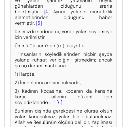
ve yalan şahitlik yapmanın büyük
günahlardan olduğunu ısrarla
belirtmiştir.
[4]
Ayrıca yalanın münafıklık
alâmetlerinden olduğunu haber
vermiştir.
[5]
Dinimizde sadece üç yerde yalan söylemeye
izin verilmiştir:
Ümmü Gülsüm’den (ra) rivayetle;
“İnsanların söylediklerinden hiçbir şeyde
yalana ruhsat verildiğini işitmedim; ancak
şu üç durum müstesna:
1) Harpte,
2) İnsanlarını arasını bulmada,
3) Kadının kocasına, kocanın da karısına
karşı -ailenin düzeni için
söylediklerinde-...”
[6]
Bunların dışında gerekçesi ne olursa olsun
yalan konuşulmaz, yalan fiilde bulunulmaz.
Allah ve Resulünün ölçüsü bellidir. Yapılması