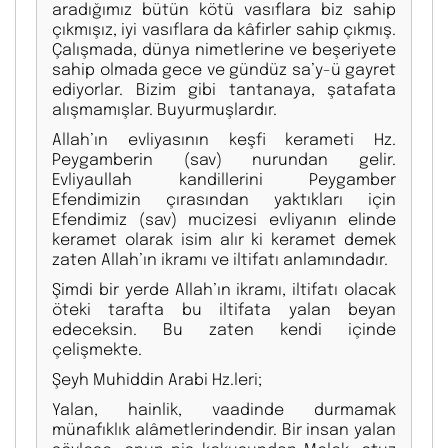
aradığımız bütün kötü vasıflara biz sahip
çıkmışız, iyi vasıflara da kâfirler sahip çıkmış.
Çalışmada, dünya nimetlerine ve beşeriyete
sahip olmada gece ve gündüz sa’y-ü gayret
ediyorlar. Bizim gibi tantanaya, şatafata
alışmamışlar. Buyurmuşlardır.
Allah’ın evliyasının keşfi kerameti Hz.
Peygamberin (sav) nurundan gelir.
Evliyaullah kandillerini Peygamber
Efendimizin çırasından yaktıkları için
Efendimiz (sav) mucizesi evliyanın elinde
keramet olarak isim alır ki keramet demek
zaten Allah’ın ikramı ve iltifatı anlamındadır.
Şimdi bir yerde Allah’ın ikramı, iltifatı olacak
öteki tarafta bu iltifata yalan beyan
edeceksin. Bu zaten kendi içinde
çelişmekte.
Şeyh Muhiddin Arabi Hz.leri;
Yalan, hainlik, vaadinde durmamak
münafıklık alâmetlerindendir. Bir insan yalan