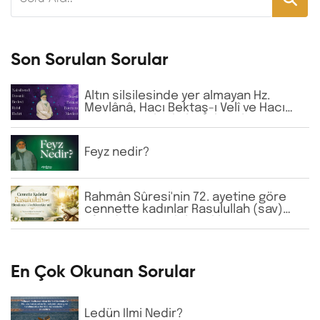
Son Sorulan Sorular
Altın silsilesinde yer almayan Hz.
Mevlânâ, Hacı Bektaş-ı Velî ve Hacı
Bayram-ı Velî gibi büyük zatların
isimlerine günlük virdde neden İhlâs
ve Fâtiha okunmaktadır?
Feyz nedir?
Rahmân Sûresi'nin 72. ayetine göre
cennette kadınlar Rasulullah (sav)
Efendimizi görebilecekler mi?
En Çok Okunan Sorular
Ledün İlmi Nedir?