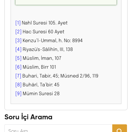
[1]
Nahl Suresi 105. Ayet
[2]
Hac Suresi 60 Ayet
[3]
Kenzu’l-Ummal, h. No: 8994
[4]
Riyazü's-Sâlihîn, III, 138
[5]
Müslim, İman, 107
[6]
Müslim, Birr 101
[7]
Buhari, Tabir, 45; Müsned 2/96, 119
[8]
Buhârî, Ta’bir: 45
[9]
Mümin Suresi 28
Soru İçi Arama