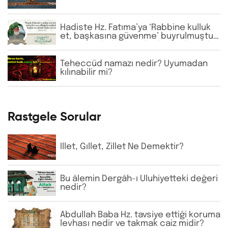
Hadiste Hz. Fatıma’ya ‘Rabbine kulluk
et, başkasına güvenme’ buyrulmuştur.
Günümüzde bazı tarikatlarda dervişler
şeyhlerini her şartta şefaatçi kabul
etmektedir. Bu anlayış doğru mudur?
Teheccüd namazı nedir? Uyumadan
kılınabilir mi?
Rastgele Sorular
İllet, Gıllet, Zillet Ne Demektir?
Bu âlemin Dergâh-ı Uluhiyetteki değeri
nedir?
Abdullah Baba Hz. tavsiye ettiği koruma
levhası nedir ve takmak caiz midir?