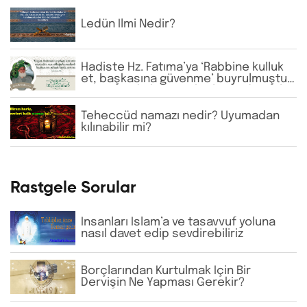
Ledün İlmi Nedir?
Hadiste Hz. Fatıma’ya ‘Rabbine kulluk
et, başkasına güvenme’ buyrulmuştur.
Günümüzde bazı tarikatlarda dervişler
şeyhlerini her şartta şefaatçi kabul
etmektedir. Bu anlayış doğru mudur?
Teheccüd namazı nedir? Uyumadan
kılınabilir mi?
Rastgele Sorular
İnsanları İslam’a ve tasavvuf yoluna
nasıl davet edip sevdirebiliriz
Borçlarından Kurtulmak İçin Bir
Dervişin Ne Yapması Gerekir?