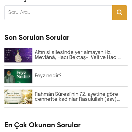
Son Sorulan Sorular
Altın silsilesinde yer almayan Hz.
Mevlânâ, Hacı Bektaş-ı Velî ve Hacı
Bayram-ı Velî gibi büyük zatların
isimlerine günlük virdde neden İhlâs
ve Fâtiha okunmaktadır?
Feyz nedir?
Rahmân Sûresi'nin 72. ayetine göre
cennette kadınlar Rasulullah (sav)
Efendimizi görebilecekler mi?
En Çok Okunan Sorular