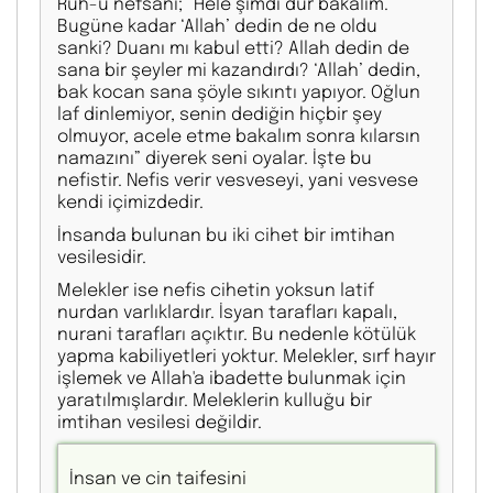
Ruh-u nefsanî; “Hele şimdi dur bakalım.
Bugüne kadar ‘Allah’ dedin de ne oldu
sanki? Duanı mı kabul etti? Allah dedin de
sana bir şeyler mi kazandırdı? ‘Allah’ dedin,
bak kocan sana şöyle sıkıntı yapıyor. Oğlun
laf dinlemiyor, senin dediğin hiçbir şey
olmuyor, acele etme bakalım sonra kılarsın
namazını” diyerek seni oyalar. İşte bu
nefistir. Nefis verir vesveseyi, yani vesvese
kendi içimizdedir.
İnsanda bulunan bu iki cihet bir imtihan
vesilesidir.
Melekler ise nefis cihetin yoksun latif
nurdan varlıklardır. İsyan tarafları kapalı,
nurani tarafları açıktır. Bu nedenle kötülük
yapma kabiliyetleri yoktur. Melekler, sırf hayır
işlemek ve Allah'a ibadette bulunmak için
yaratılmışlardır. Meleklerin kulluğu bir
imtihan vesilesi değildir.
İnsan ve cin taifesini