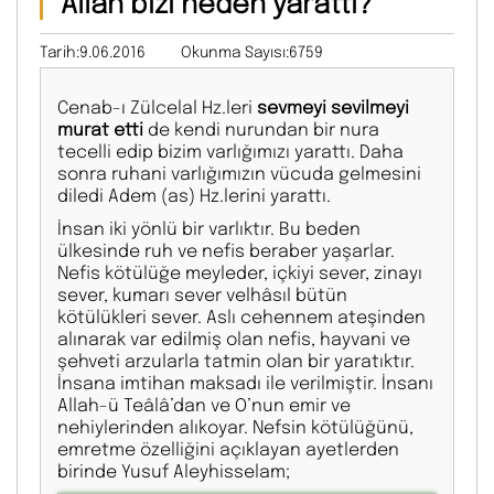
Allah bizi neden yarattı?
Tarih:9.06.2016
Okunma Sayısı:6759
Cenab-ı Zülcelal Hz.leri
sevmeyi sevilmeyi
murat etti
de kendi nurundan bir nura
tecelli edip bizim varlığımızı yarattı. Daha
sonra ruhani varlığımızın vücuda gelmesini
diledi Adem (as) Hz.lerini yarattı.
İnsan iki yönlü bir varlıktır. Bu beden
ülkesinde ruh ve nefis beraber yaşarlar.
Nefis kötülüğe meyleder, içkiyi sever, zinayı
sever, kumarı sever velhâsıl bütün
kötülükleri sever. Aslı cehennem ateşinden
alınarak var edilmiş olan nefis, hayvani ve
şehveti arzularla tatmin olan bir yaratıktır.
İnsana imtihan maksadı ile verilmiştir. İnsanı
Allah-ü Teâlâ’dan ve O’nun emir ve
nehiylerinden alıkoyar. Nefsin kötülüğünü,
emretme özelliğini açıklayan ayetlerden
birinde Yusuf Aleyhisselam;