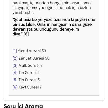
bırakmış, içlerinden hangisinin hayırlı amel
işleyip, işlemeyeceğini sınamak için bizleri
yaratmıştır.
“Şüphesiz biz yeryüzü üzerinde ki şeyleri ona
bir süs kıldık; Onların hangisinin daha güzel
davranışta bulunduğunu deneyelim
diye.”
[6]
[1]
Yusuf suresi 53
[2]
Zariyat Suresi 56
[3]
Mülk Suresi 2
[4]
Tin Suresi 4
[5]
Tin Suresi 5
[6]
Keyf Suresi 7
Soru İçi Arama