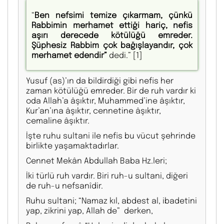
“
Ben nefsimi temize çıkarmam, çünkü
Rabbimin merhamet ettiği hariç, nefis
aşırı derecede kötülüğü emreder.
Şüphesiz Rabbim çok bağışlayandır, çok
merhamet edendir”
dedi.”
[1]
Yusuf (as)’ın da bildirdiği gibi nefis her
zaman kötülüğü emreder. Bir de ruh vardır ki
oda Allah’a âşıktır, Muhammed’ine âşıktır,
Kur’an’ına âşıktır, cennetine âşıktır,
cemaline âşıktır.
İşte ruhu sultani ile nefis bu vücut şehrinde
birlikte yaşamaktadırlar.
Cennet Mekân Abdullah Baba Hz.leri;
İki türlü ruh vardır. Biri ruh-u sultani, diğeri
de ruh-u nefsanîdir.
Ruhu sultani; “Namaz kıl, abdest al, ibadetini
yap, zikrini yap, Allah de” derken,