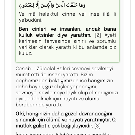
وَمَا خَلَقْتُ الْجِنَّ وَالْإِنسَ إِلَّا لِيَعْبُدُونِ
Ve mâ halaktul cinne vel inse illâ li
ya'budûni.
Ben cinleri ve insanları, ancak bana
kulluk etsinler diye yarattım.
[2]
Ayeti
kerimesin fehvasınca sınırlı ve sorumlu
varlıklar olarak yarattı ki bu anlamda biz
kuluz.
Cenab- ı Zülcelal Hz.leri sevmeyi sevilmeyi
murat etti de insanı yarattı. Bizim
cephemizden baktığımızda ise hangimizin
daha hayırlı, güzel işler yapacağını,
sevmeye, sevilemeye layık olup olmadığımızı
ayırt edebilmek için hayatı ve ölümü
beraberinde yarattı.
O ki, hanginizin daha güzel davranacağını
sınamak için ölümü ve hayatı yaratmıştır. O,
mutlak galiptir, çok bağışlayıcıdır.
[3]
İnsan iman eder, Allah’ın emir ve yasaklar