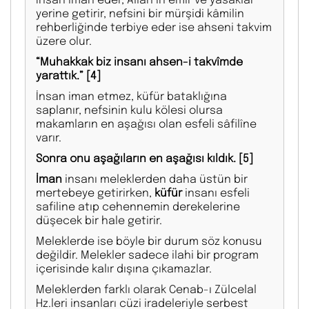
yerine getirir, nefsini bir mürşidi kâmilin
rehberliğinde terbiye eder ise ahseni takvim
üzere olur.
“Muhakkak biz insanı ahsen-i takvîmde
yarattık.”
[4]
İnsan iman etmez, küfür bataklığına
saplanır, nefsinin kulu kölesi olursa
makamların en aşağısı olan esfeli sâfilîne
varır.
Sonra onu aşağıların en aşağısı kıldık.
[5]
İman
insanı meleklerden daha üstün bir
mertebeye getirirken,
küfür
insanı esfeli
safiline atıp cehennemin derekelerine
düşecek bir hale getirir.
Meleklerde ise böyle bir durum söz konusu
değildir. Melekler sadece ilahi bir program
içerisinde kalır dışına çıkamazlar.
Meleklerden farklı olarak Cenab-ı Zülcelal
Hz.leri insanları cüzi iradeleriyle serbest