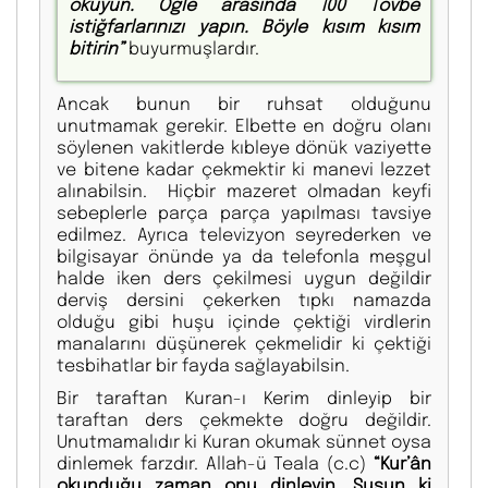
okuyun. Öğle arasında 100 Tövbe
istiğfarlarınızı yapın. Böyle kısım kısım
bitirin”
buyurmuşlardır.
Ancak bunun bir ruhsat olduğunu
unutmamak gerekir. Elbette en doğru olanı
söylenen vakitlerde kıbleye dönük vaziyette
ve bitene kadar çekmektir ki manevi lezzet
alınabilsin. Hiçbir mazeret olmadan keyfi
sebeplerle parça parça yapılması tavsiye
edilmez. Ayrıca televizyon seyrederken ve
bilgisayar önünde ya da telefonla meşgul
halde iken ders çekilmesi uygun değildir
derviş dersini çekerken tıpkı namazda
olduğu gibi huşu içinde çektiği virdlerin
manalarını düşünerek çekmelidir ki çektiği
tesbihatlar bir fayda sağlayabilsin.
Bir taraftan Kuran-ı Kerim dinleyip bir
taraftan ders çekmekte doğru değildir.
Unutmamalıdır ki Kuran okumak sünnet oysa
dinlemek farzdır. Allah-ü Teala (c.c)
“Kur’ân
okunduğu zaman onu dinleyin. Susun ki