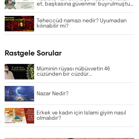
et, başkasına güvenme’ buyrulmuştur.
Günümüzde bazı tarikatlarda dervişler
şeyhlerini her şartta şefaatçi kabul
etmektedir. Bu anlayış doğru mudur?
Teheccüd namazı nedir? Uyumadan
kılınabilir mi?
Rastgele Sorular
Müminin rüyası nübüvvetin 46
cüzünden bir cüzdür...
Nazar Nedir?
Erkek ve kadın için İslami giyim nasıl
olmalıdır?