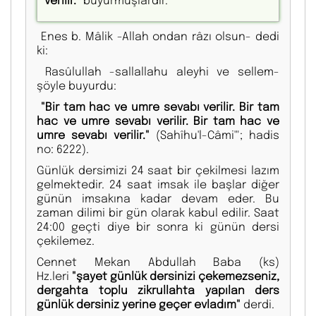
Enes b. Mâlik -Allah ondan râzı olsun- dedi
ki:
Rasûlullah -sallallahu aleyhi ve sellem-
şöyle buyurdu:
"Bir tam hac ve umre sevabı verilir. Bir tam
hac ve umre sevabı verilir. Bir tam hac ve
umre sevabı verilir."
(Sahîhu'l-Câmi'"; hadis
no: 6222).
Günlük dersimizi 24 saat bir çekilmesi lazım
gelmektedir. 24 saat imsak ile başlar diğer
günün imsakına kadar devam eder. Bu
zaman dilimi bir gün olarak kabul edilir. Saat
24:00 geçti diye bir sonra ki günün dersi
çekilemez.
Cennet Mekan Abdullah Baba (ks)
Hz.leri
"şayet günlük dersinizi çekemezseniz,
dergahta toplu zikrullahta yapılan ders
günlük dersiniz yerine geçer evladım"
derdi.