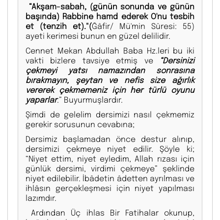
“Akşam-sabah, (günün sonunda ve günün
başında) Rabbine hamd ederek O'nu tesbih
et (tenzih et)."(
Ğâfir/ Mü'min Sûresi: 55)
ayeti kerimesi bunun en güzel delilidir.
Cennet Mekan Abdullah Baba Hz.leri bu iki
vakti bizlere tavsiye etmiş ve
“Dersinizi
çekmeyi yatsı namazından sonrasına
bırakmayın, şeytan ve nefis size ağırlık
vererek çekmemeniz için her türlü oyunu
yaparlar
.” Buyurmuşlardır.
Şimdi de gelelim dersimizi nasıl çekmemiz
gerekir sorusunun cevabına;
Dersimiz başlamadan önce destur alınıp,
dersimizi çekmeye niyet edilir. Şöyle ki;
“Niyet ettim, niyet eyledim, Allah rızası için
günlük dersimi, virdimi çekmeye” şeklinde
niyet edilebilir. İbâdetin âdetten ayrılması ve
ihlâsın gerçekleşmesi için niyet yapılması
lazımdır.
Ardından Üç ihlas Bir Fatihalar okunup,