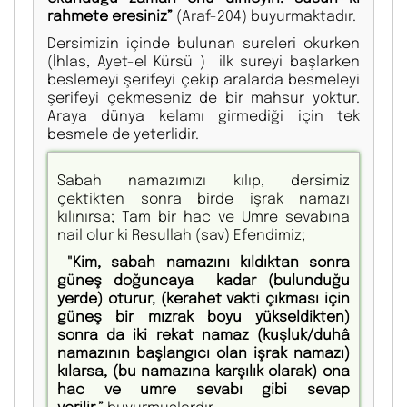
rahmete eresiniz”
(Araf-204) buyurmaktadır.
Dersimizin içinde bulunan sureleri okurken
(İhlas, Ayet-el Kürsü ) ilk sureyi başlarken
beslemeyi şerifeyi çekip aralarda besmeleyi
şerifeyi çekmeseniz de bir mahsur yoktur.
Araya dünya kelamı girmediği için tek
besmele de yeterlidir.
Sabah namazımızı kılıp, dersimiz
çektikten sonra birde işrak namazı
kılınırsa; Tam bir hac ve Umre sevabına
nail olur ki Resullah (sav) Efendimiz;
"Kim, sabah namazını kıldıktan sonra
güneş doğuncaya kadar (bulunduğu
yerde) oturur, (kerahet vakti çıkması için
güneş bir mızrak boyu yükseldikten)
sonra da iki rekat namaz (kuşluk/duhâ
namazının başlangıcı olan işrak namazı)
kılarsa, (bu namazına karşılık olarak) ona
hac ve umre sevabı gibi sevap
verilir.”
buyurmuşlardır.