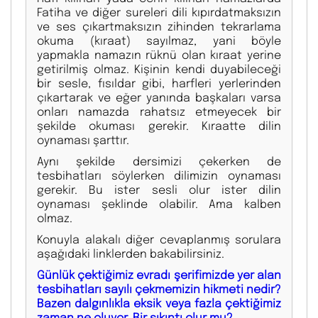
Fatiha ve diğer sureleri dili kıpırdatmaksızın
ve ses çıkartmaksızın zihinden tekrarlama
okuma (kıraat) sayılmaz, yani böyle
yapmakla namazın rüknü olan kıraat yerine
getirilmiş olmaz. Kişinin kendi duyabileceği
bir sesle, fısıldar gibi, harfleri yerlerinden
çıkartarak ve eğer yanında başkaları varsa
onları namazda rahatsız etmeyecek bir
şekilde okuması gerekir. Kıraatte dilin
oynaması şarttır.
Aynı şekilde dersimizi çekerken de
tesbihatları söylerken dilimizin oynaması
gerekir. Bu ister sesli olur ister dilin
oynaması şeklinde olabilir. Ama kalben
olmaz.
Konuyla alakalı diğer cevaplanmış sorulara
aşağıdaki linklerden bakabilirsiniz.
Günlük çektiğimiz evradı şerifimizde yer alan
tesbihatları sayılı çekmemizin hikmeti nedir?
Bazen dalgınlıkla eksik veya fazla çektiğimiz
zaman ne oluyor. Bir sıkıntı olur mu?