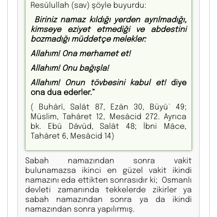
Resûlullah (sav) şöyle buyurdu:
Biriniz namaz kıldığı yerden ayrılmadığı,
kimseye eziyet etmediği ve abdestini
bozmadığı müddetçe melekler:
Allahım! Ona merhamet et!
Allahım! Onu bağışla!
Allahım! Onun tövbesini kabul et!
diye
ona dua ederler.”
( Buhârî, Salât 87, Ezân 30, Büyû` 49;
Müslim, Tahâret 12, Mesâcid 272. Ayrıca
bk. Ebû Dâvûd, Salât 48; İbni Mâce,
Tahâret 6, Mesâcid 14)
Sabah namazından sonra vakit
bulunamazsa ikinci en güzel vakit ikindi
namazını eda ettikten sonrasıdır ki; Osmanlı
devleti zamanında tekkelerde zikirler ya
sabah namazından sonra ya da ikindi
namazından sonra yapılırmış.