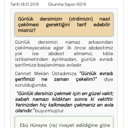
Tarih:18.01.2016
Okunma Sayısı:16516
Günlük dersimizin (virdimizin) nasıl
çekilmesi gerektiğini tarif edebilir
misiniz?
Günlük dersimizi namaz arkasından
çekilmeyecekse eğer ilk önce abdestimiz
yok ise abdest almamız, kıble
istikametinden ayrılmadan, günlük evradı
şerifimize başlanılması evladır.
Cennet Mekân Üstadımıza
“Günlük evradı
şerifimizi ne zaman çekelim?”
diye
sorulduğunda;
“Günlük dersinizi çekmek için en güzel vakit;
sabah namazı kıldıktan sonra ki vakittir.
Yerinizden hiç kalkmadan çekmeniz en evla
olanıdır.”
buyurmuştur.
Ebû Hüreyre (ra) rivayet edildiğine göre