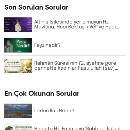
Son Sorulan Sorular
Altın silsilesinde yer almayan Hz.
Mevlânâ, Hacı Bektaş-ı Velî ve Hacı
Bayram-ı Velî gibi büyük zatların
isimlerine günlük virdde neden İhlâs
ve Fâtiha okunmaktadır?
Feyz nedir?
Rahmân Sûresi'nin 72. ayetine göre
cennette kadınlar Rasulullah (sav)
Efendimizi görebilecekler mi?
En Çok Okunan Sorular
Ledün İlmi Nedir?
Hadiste Hz. Fatıma’ya ‘Rabbine kulluk