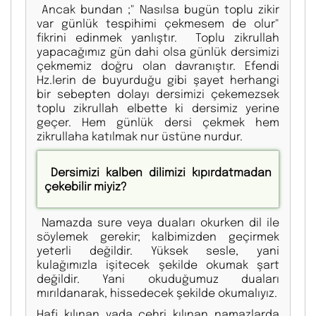
Ancak bundan ;" Nasılsa bugün toplu zikir
var günlük tespihimi çekmesem de olur"
fikrini edinmek yanlıştır. Toplu zikrullah
yapacağımız gün dahi olsa günlük dersimizi
çekmemiz doğru olan davranıştır. Efendi
Hz.lerin de buyurduğu gibi şayet herhangi
bir sebepten dolayı dersimizi çekemezsek
toplu zikrullah elbette ki dersimiz yerine
geçer. Hem günlük dersi çekmek hem
zikrullaha katılmak nur üstüne nurdur.
Dersimizi kalben dilimizi kıpırdatmadan
çekebilir miyiz?
Namazda sure veya duaları okurken dil ile
söylemek gerekir; kalbimizden geçirmek
yeterli değildir. Yüksek sesle, yani
kulağımızla işitecek şekilde okumak şart
değildir. Yani okuduğumuz duaları
mırıldanarak, hissedecek şekilde okumalıyız.
Hafi kılınan yada cehri kılınan namazlarda