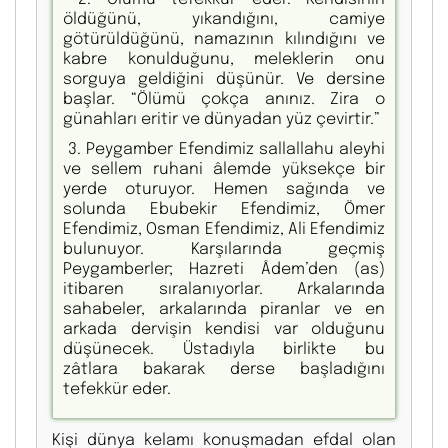
öldüğünü, yıkandığını, camiye
götürüldüğünü, namazının kılındığını ve
kabre konulduğunu, meleklerin onu
sorguya geldiğini düşünür. Ve dersine
başlar. “Ölümü çokça anınız. Zira o
günahları eritir ve dünyadan yüz çevirtir.”
3. Peygamber Efendimiz sallallahu aleyhi
ve sellem ruhani âlemde yüksekçe bir
yerde oturuyor. Hemen sağında ve
solunda Ebubekir Efendimiz, Ömer
Efendimiz, Osman Efendimiz, Ali Efendimiz
bulunuyor. Karşılarında geçmiş
Peygamberler; Hazreti Âdem’den (as)
itibaren sıralanıyorlar. Arkalarında
sahabeler, arkalarında piranlar ve en
arkada dervişin kendisi var olduğunu
düşünecek. Üstadıyla birlikte bu
zâtlara bakarak derse başladığını
tefekkür eder.
Kişi dünya kelamı konuşmadan efdal olan